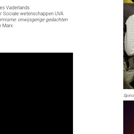
es Vaderlands
ar Sociale wetenschappen UVA
ormisme: onwijsgerige gedachten
ne Marx
Spino