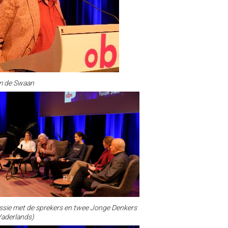
m de Swaan
ssie met de sprekers en twee Jonge Denkers
Vaderlands)