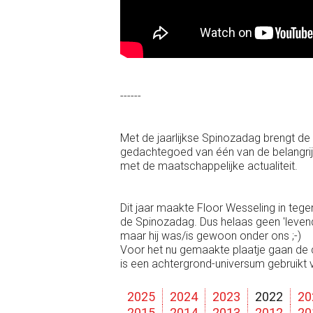
------
Met de jaarlijkse Spinozadag brengt d
gedachtegoed van één van de belangr
met de maatschappelijke actualiteit.
Dit jaar maakte Floor Wesseling in tegen
de Spinozadag. Dus helaas geen 'levende
maar hij was/is gewoon onder ons ;-)
Voor het nu gemaakte plaatje gaan de 
is een achtergrond-universum gebruikt
2025
2024
2023
2022
20
2015
2014
2013
2012
20