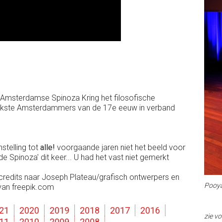
e Amsterdamse Spinoza Kring het filosofische
ijkste Amsterdammers van de 17e eeuw in verband
stelling tot
alle!
voorgaande jaren niet het beeld voor
 Spinoza' dit keer... U had het vast niet gemerkt
credits naar Joseph Plateau/grafisch ontwerpers en
Pooya
 van freepik.com
21
2020
2019
2018
2017
2016
zie v
11
2010
2009
2008