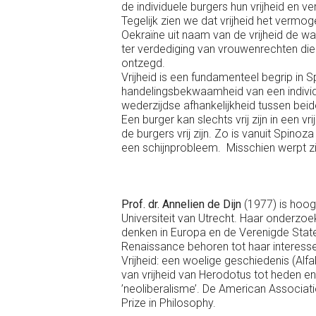
de individuele burgers hun vrijheid en 
Tegelijk zien we dat vrijheid het verm
Oekraïne uit naam van de vrijheid de wap
ter verdediging van vrouwenrechten di
ontzegd.
Vrijheid is een fundamenteel begrip in Sp
handelingsbekwaamheid van een individu
wederzijdse afhankelijkheid tussen beid
Een burger kan slechts vrij zijn in een vr
de burgers vrij zijn. Zo is vanuit Spinoz
een schijnprobleem. Misschien werpt zij
Prof. dr. Annelien de Dijn
(1977) is hoog
Universiteit van Utrecht. Haar onderzoek
denken in Europa en de Verenigde Stat
Renaissance behoren tot haar interes
Vrijheid: een woelige geschiedenis (Alf
van vrijheid van Herodotus tot heden en 
’neoliberalisme’. De American Associa
Prize in Philosophy.