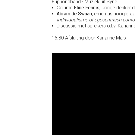
Euphoriaband - Muziek uit Syrië
Column
Eline Fennis
,
Jonge denker d
Abram de Swaan,
emeritus hooglera
Individualisme of egocentrisch conf
Discussie met sprekers o.l.v. Karian
16.30 Afsluiting door Karianne Marx