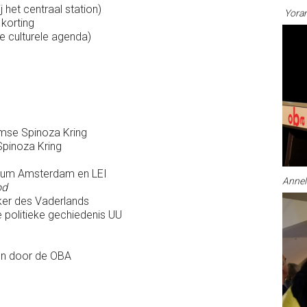
het centraal station)
Yoram
korting
de culturele agenda)
mse Spinoza Kring
pinoza Kring
eum Amsterdam en LEI
Annel
od
er des Vaderlands
politieke gechiedenis UU
en door de OBA