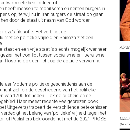
verantwoordelijkheid ontneemt.
ogen heeft mensen te mobiliseren en nemen burgers in
ens op, terwijl nu in Iran burgers de straat op gaan
e hen door de staat uit naam van God worden
inoza’s filosofie. Het verbindt de
 met de politieke vrijheid en Spinoza ziet een
e.
Abra
ije staat en een vrije staat is slechts mogelijk wanneer
a gezien het conflict tussen socialisme en liberalisme
n filosofie ook een licht op de actuele verwarring.
leraar Moderne politieke geschiedenis aan de
 richt zich op de geschiedenis van het politieke
en van 1700 tot heden. Ook de oudheid en de
segebied. Haar meest recente veelgeprezen boek
abet Uitgevers) traceert de verschillende betekenissen
verdedigt het belang van ‘politieke’ vrijheid tegen het
Discu
tion of Publishers bekroonde het met de 2021 PROSE
(des 