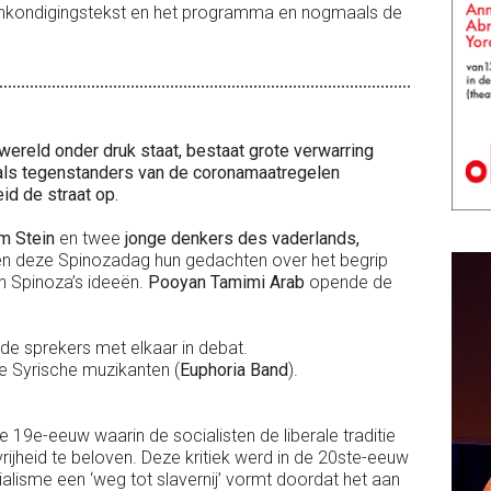
aankondigingstekst en het programma en nogmaals de
 wereld onder druk staat, bestaat grote verwarring
- als tegenstanders van de coronamaatregelen
eid de straat op.
am Stein
en twee
jonge denkers des vaderlands,
n deze Spinozadag hun gedachten over het begrip
van Spinoza’s ideeën.
Pooyan Tamimi Arab
opende de
de sprekers met elkaar in debat.
 Syrische muzikanten (
Euphoria Band
).
de 19e-eeuw waarin de socialisten de liberale traditie
rijheid te beloven. Deze kritiek werd in de 20ste-eeuw
alisme een ‘weg tot slavernij’ vormt doordat het aan