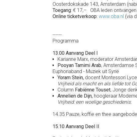
Oosterdokskade 143, Amsterdam (nabij 
Toegang
: € 17,– OBA leden ontvangen 
Online ticketverkoop:
ww
w.oba.nl
(via 
------
Programma
13.00 Aanvang Deel I
Karianne Marx, moderator Amsterda
Pooyan Tamimi Arab
, Amsterdamse S
Euphoriaband - Muziek uit Syrië
Yoram Stein,
docent Montessori Lyc
Vrijheid als macht en als liefde tot G
Column
Fabiënne Touset
,
Jonge denk
Annelien de Dijn,
hoogleraar Moderne 
Vrijheid: een woelige geschiedenis.
14.35 Pauze, koffie en thee aangebod
15.10 Aanvang Deel II