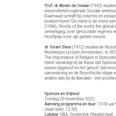
Prof. dr Abram de Swaan
(1942) studeerd
universiteitshoogleraar Sociale weten
Daarnaast schrijft hij columns en essa
boeken horen ‘De mens is de mens een z
(1996), ‘Words of the world; the globa
vernietiging, over genocidale regimes en
Hooftprijs voor zijn gehele oeuvre.
dr. Yoram
Stein
(1972) studeerde filosofi
Montessori Lyceum Amsterdam. In 2019 
The Importance of Religion in Spinoza’s
Hierin verdedigt hij de these dat Spinoz
tussen bijgeloof en het geloof, dat noo
samenleving en de filosofische religie w
anders dan bij de liberalen - een positi
Spinoza en Vrijheid
Zondag 20 november 2022
Aanvang programma en duur:
13.00 uur 
(zaal open: 12.30)
Lokatie:
OBA, Oosterdok (theaterzaal)