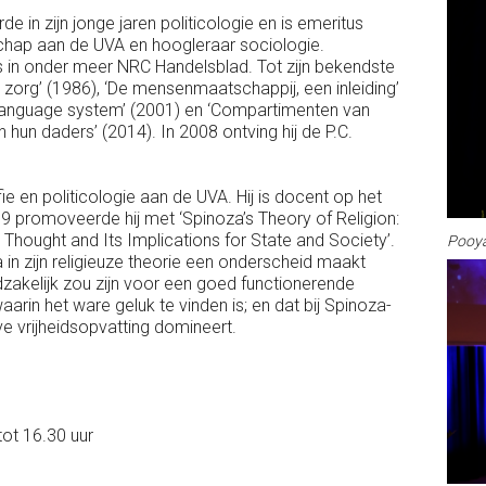
e in zijn jonge jaren politicologie en is emeritus
schap aan de UVA en hoogleraar sociologie.
ys in onder meer NRC Handelsblad. Tot zijn bekendste
org’ (1986), ‘De mensenmaatschappij, een inleiding’
l language system’ (2001) en ‘Compartimenten van
 hun daders’ (2014). In 2008 ontving hij de P.C.
e en politicologie aan de UVA. Hij is docent op het
promoveerde hij met ‘Spinoza’s Theory of Religion:
 Thought and Its Implications for State and Society’.
Pooya
a in zijn religieuze theorie een onderscheid maakt
dzakelijk zou zijn voor een goed functionerende
aarin het ware geluk te vinden is; en dat bij Spinoza-
eve vrijheidsopvatting domineert.
tot 16.30 uur