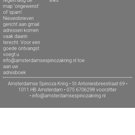
regelmatig de
links
map 'ongewenst'
of 'spam'.
Nieuwsbrieven
gericht aan gmail
adressen komen
vaak daarin
terecht. Voor een
goede ontvangst
voegt u
info@amsterdamsespinozakring.nl toe
aan uw
adresboek.
Amsterdamse Spinoza Kring • St Antoniesbreestraat 69 •
1011 HB Amsterdam • 075 6706298 voorzitter
•
info@amsterdamsespinozakring.nl