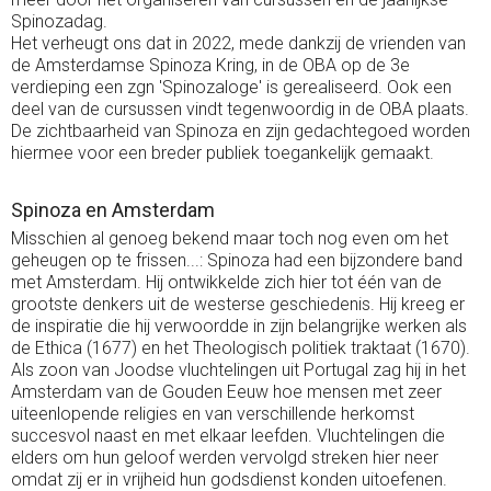
Spinozadag.
Het verheugt ons dat in 2022, mede dankzij de vrienden van
de Amsterdamse Spinoza Kring, in de OBA op de 3e
verdieping een zgn 'Spinozaloge' is gerealiseerd. Ook een
deel van de cursussen vindt tegenwoordig in de OBA plaats.
De zichtbaarheid van Spinoza en zijn gedachtegoed worden
hiermee voor een breder publiek toegankelijk gemaakt.
Spinoza en Amsterdam
Misschien al genoeg bekend maar toch nog even om het
geheugen op te frissen...: Spinoza had een bijzondere band
met Amsterdam. Hij ontwikkelde zich hier tot één van de
grootste denkers uit de westerse geschiedenis. Hij kreeg er
de inspiratie die hij verwoordde in zijn belangrijke werken als
de Ethica (1677) en het Theologisch politiek traktaat (1670).
Als zoon van Joodse vluchtelingen uit Portugal zag hij in het
Amsterdam van de Gouden Eeuw hoe mensen met zeer
uiteenlopende religies en van verschillende herkomst
succesvol naast en met elkaar leefden. Vluchtelingen die
elders om hun geloof werden vervolgd streken hier neer
omdat zij er in vrijheid hun godsdienst konden uitoefenen.