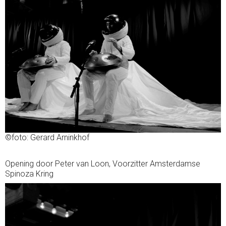
©foto: Gerard Arninkhof
Opening door Peter van Loon, Voorzitter Amsterdamse
Spinoza Kring