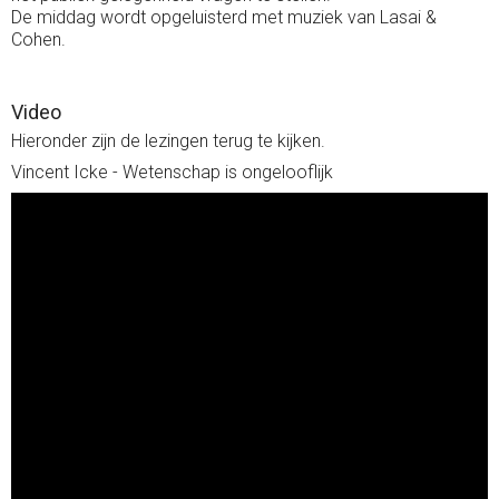
De middag wordt opgeluisterd met muziek van Lasai &
Cohen.
Video
Hieronder zijn de lezingen terug te kijken.
Vincent Icke - Wetenschap is ongelooflijk