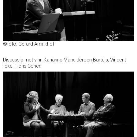
©foto: Gerard Arninkhof
Discussie met vlnr: Karianne Marx, Jeroen Bartels, Vincent
Icke, Floris Cohen