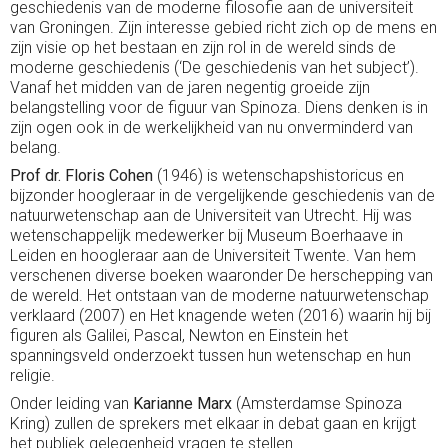
geschiedenis van de moderne filosofie aan de universiteit
van Groningen. Zijn interesse gebied richt zich op de mens en
zijn visie op het bestaan en zijn rol in de wereld sinds de
moderne geschiedenis (‘De geschiedenis van het subject’).
Vanaf het midden van de jaren negentig groeide zijn
belangstelling voor de figuur van Spinoza. Diens denken is in
zijn ogen ook in de werkelijkheid van nu onverminderd van
belang.
Prof dr. Floris Cohen
(1946) is wetenschapshistoricus en
bijzonder hoogleraar in de vergelijkende geschiedenis van de
natuurwetenschap aan de Universiteit van Utrecht. Hij was
wetenschappelijk medewerker bij Museum Boerhaave in
Leiden en hoogleraar aan de Universiteit Twente. Van hem
verschenen diverse boeken waaronder De herschepping van
de wereld. Het ontstaan van de moderne natuurwetenschap
verklaard (2007) en Het knagende weten (2016) waarin hij bij
figuren als Galilei, Pascal, Newton en Einstein het
spanningsveld onderzoekt tussen hun wetenschap en hun
religie.
Onder leiding van
Karianne Marx
(Amsterdamse Spinoza
Kring) zullen de sprekers met elkaar in debat gaan en krijgt
het publiek gelegenheid vragen te stellen.