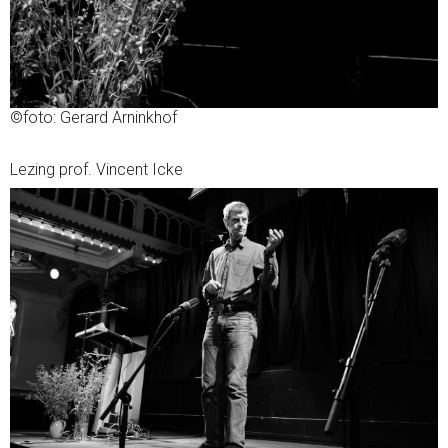
©foto: Gerard Arninkhof
Lezing prof. Vincent Icke