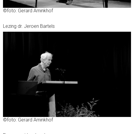
©foto: Gerard Arninkhof
Lezing dr. Jeroen Bartels
©foto: Gerard Arninkhof