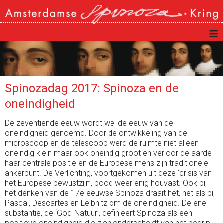
≡
Spinozadag 2017: Spinoza en de
oneindigheid
De zeventiende eeuw wordt wel de eeuw van de
oneindigheid genoemd. Door de ontwikkeling van de
microscoop en de telescoop werd de ruimte niet alleen
oneindig klein maar ook oneindig groot en verloor de aarde
haar centrale positie en de Europese mens zijn traditionele
ankerpunt. De Verlichting, voortgekomen uit deze ‘crisis van
het Europese bewustzijn’, bood weer enig houvast. Ook bij
het denken van de 17e eeuwse Spinoza draait het, net als bij
Pascal, Descartes en Leibnitz om de oneindigheid. De ene
substantie, de ‘God-Natuur’, definieert Spinoza als een
positieve oneindigheid die zich onderscheidt van het begrip