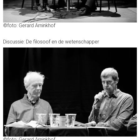
©foto: Gerard Arninkhof
Discussie: De filosoof en de wetenschapper
©foto: Gerard Arninkhof