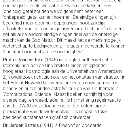
oneindigheid zoals we dat in de wiskunde kennen. Een
‘oneindig’ getal zouden we volgens hem beter een
‘onbepaald’ getal kunnen noemen. De eindige dingen zijn
begrensd maar door hun beperkingen noodzakelijk
afhankelijk van het oneindige universum. Toch heeft de mens
net als al de andere eindige dingen deel aan de oneindige
macht van de God-Natuur. Dit maakt het de mens mogelijk
wetenschap te bedrijven en zijn plaats in de wereld te kennen
‘onder het oogpunt van de oneindigheid’.
Prof dr. Vincent Icke
(1946) is hoogleraar theoretische
sterrenkunde aan de Universiteit Leiden en bijzonder
hoogleraar kosmologie aan de Universiteit van Amsterdam.
Zijn onderzoek richt zich o.a. op het ontstaan van structuur in
het Heelal. Hij werkt bij diverse projecten nauw samen met
binnen- en buitenlandse astrofysici. Een van zijn thema’s is
‘Computational Science’. Naast boeken schrijft hij voor
diverse dag- en weekbladen en is hij met enig regelmaat te
gast bij DWDD en zodoende actief betrokken bij de
popularisatie van de wetenschap. Daarnaast is Icke
beeldend kunstenaar en grafisch ontwerper.
Dr. Jeroen Bartels
(1941) is filosoof en doceerde