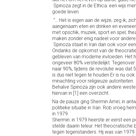
Spinoza zegt in de Ethica: een wijs me
goede leven.
“… Het is eigen aan de wijze, zeg ik, z
aangenaam eten en drinken en eveneens
met opschik, muziek, sport en spel, th
maken zonder enig nadeel voor anderen.”
Spinoza staat in Iran dan ook voor e
Ondanks de opkomst van de theocratie i
gebleven van moderne invloeden. Het hu
ongeveer 80% verstedelijkt. Tegenover 5
naar 90%, tijdens de revolutie was dat 5
is dus niet tegen te houden.Er is nu oo
minachting voor religieuze autoriteiten.
Behalve Spinoza zijn ook andere weste
hiervan in [1] een overzicht.
Na de pauze ging Shermin Amiri, in an
politieke situatie in Iran. Rob vroeg he
in 1979.
Shermin: in 1979 heerste er eerst een p
stelde daarin teleur. Het theocratisch
tegen tegenstanders. Hij was van 1979