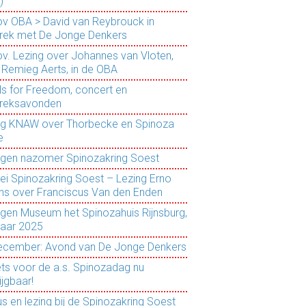
)
ov OBA > David van Reybrouck in
rek met De Jonge Denkers
ov. Lezing over Johannes van Vloten,
 Remieg Aerts, in de OBA
ls for Freedom, concert en
reksavonden
ng KNAW over Thorbecke en Spinoza
e
ngen nazomer Spinozakring Soest
ei Spinozakring Soest – Lezing Erno
ns over Franciscus Van den Enden
ngen Museum het Spinozahuis Rijnsburg,
jaar 2025
ecember: Avond van De Jonge Denkers
ets voor de a.s. Spinozadag nu
ijgbaar!
s en lezing bij de Spinozakring Soest