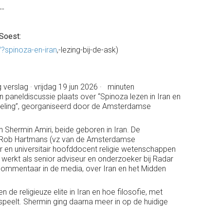
--
Soest:
/?spinoza-en-iran
,-lezing-bij-de-ask)
 verslag · vrijdag 19 jun 2026 · minuten
 paneldiscussie plaats over “Spinoza lezen in Iran en
nteling”, georganiseerd door de Amsterdamse
Shermin Amiri, beide geboren in Iran. De
an Rob Hartmans (vz van de Amsterdamse
 en universitair hoofddocent religie wetenschappen
n werkt als senior adviseur en onderzoeker bij Radar
 commentaar in de media, over Iran en het Midden
de religieuze elite in Iran en hoe filosofie, met
speelt. Shermin ging daarna meer in op de huidige