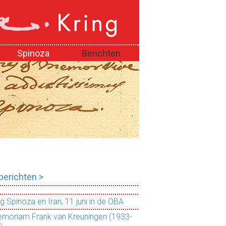
Spinoza
Berichten
 berichten >
g Spinoza en Iran, 11 juni in de OBA
emoriam Frank van Kreuningen (1933-