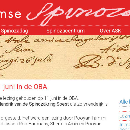
Spinozadag
Spinozacentrum
Over ASK
1 juni in de OBA
e lezing gehouden op 11 juni in de OBA.
Alle
Mendrik van de Spinozakring Soest
die zo vriendelijk is
Lezin
voorgesteld. Het werd een lezing door Pooyan Tamimi
d tussen Rob Hartmans, Shermin Amiri en Pooyan
In m