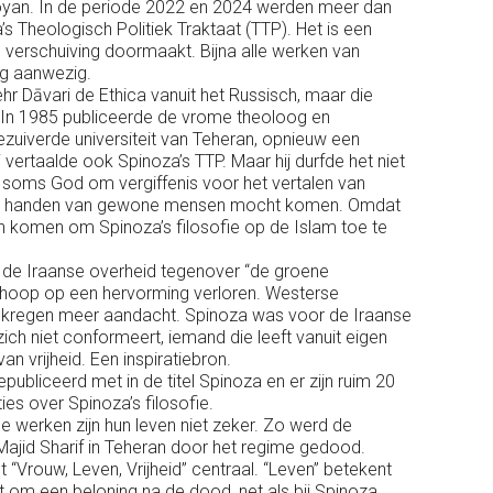
Pooyan. In de periode 2022 en 2024 werden meer dan
 Theologisch Politiek Traktaat (TTP). Het is een
 verschuiving doormaakt. Bijna alle werken van
ing aanwezig.
r Dāvari de Ethica vanuit het Russisch, maar die
. In 1985 publiceerde de vrome theoloog en
zuiverde universiteit van Teheran, opnieuw een
i vertaalde ook Spinoza’s TTP. Maar hij durfde het niet
ij soms God om vergiffenis voor het vertalen van
et in handen van gewone mensen mocht komen. Omdat
komen om Spinoza’s filosofie op de Islam toe te
 de Iraanse overheid tegenover “de groene
 hoop op een hervorming verloren. Westerse
a kregen meer aandacht. Spinoza was voor de Iraanse
zich niet conformeert, iemand die leeft vanuit eigen
 van vrijheid. Een inspiratiebron.
publiceerd met in de titel Spinoza en er zijn ruim 20
ties over Spinoza’s filosofie.
e werken zijn hun leven niet zeker. Zo werd de
 Majid Sharif in Teheran door het regime gedood.
 “Vrouw, Leven, Vrijheid” centraal. “Leven” betekent
t om een beloning na de dood, net als bij Spinoza.