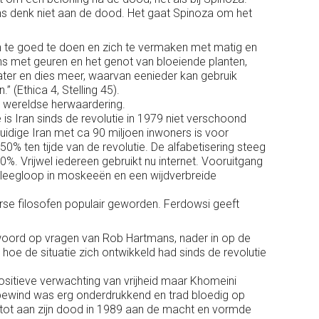
ns denk niet aan de dood. Het gaat Spinoza om het
ich te goed te doen en zich te vermaken met matig en
 met geuren en het genot van bloeiende planten,
eater en dies meer, waarvan eenieder kan gebruik
 (Ethica 4, Stelling 45).
en wereldse herwaardering.
s Iran sinds de revolutie in 1979 niet verschoond
idige Iran met ca 90 miljoen inwoners is voor
0% ten tijde van de revolutie. De alfabetisering steeg
0%. Vrijwel iedereen gebruikt nu internet. Vooruitgang
k leegloop in moskeeën en een wijdverbreide
rse filosofen populair geworden. Ferdowsi geeft
twoord op vragen van Rob Hartmans, nader in op de
m hoe de situatie zich ontwikkeld had sinds de revolutie
ositieve verwachting van vrijheid maar Khomeini
e bewind was erg onderdrukkend en trad bloedig op
 tot aan zijn dood in 1989 aan de macht en vormde