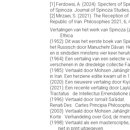
[1] Ferdowsi, A. (2024). Specters of Spi
of Spinoza. Journal of Spinoza Studies,
[2] Mirzaei, S. (2021). The Reception of 
Republic of Iran. Philosophies 2021, 6, 
Vertalingen van het werk van Spinoza (zo
Ethica
(1952): Dit was het eerste boek van Spi
het Russisch door Manuchehr Dāvari. He
en is sindsdien minstens vier keer heru
(1964): Een vertaling van een selectie v
verschenen in de driedelige collectie F
(1985): Vertaald door Mohsen Jahāngīr
in Iran. Een herziene editie kwam uit i
(2020): Een nieuwere vertaling door Kiy
(2021): Een recente vertaling door Layl
Tractatus de Intellectus Emendatione 
(1996): Vertaald door Isma'il Sa'ādat.
Renati Des Cartes Principia Philosophi
(2003): Vertaald door Mohsen Jahāngīri
Korte Verhandeling over God, de mens 
(1998): Vertaald als een masterscriptie
niet in print uitgegeven.