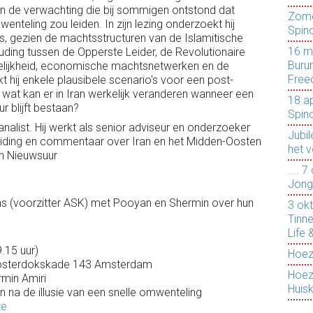
en de verwachting die bij sommigen ontstond dat
Zome
mwenteling zou leiden. In zijn lezing onderzoekt hij
Spin
, gezien de machtsstructuren van de Islamitische
16 m
houding tussen de Opperste Leider, de Revolutionaire
Burum
stelijkheid, economische machtsnetwerken en de
Free
 hij enkele plausibele scenario's voor een post-
: wat kan er in Iran werkelijk veranderen wanneer een
18 ap
r blijft bestaan?
Spin
 analist. Hij werkt als senior adviseur en onderzoeker
Jubi
duiding en commentaar over Iran en het Midden-Oosten
het v
en Nieuwsuur
....
Jong
s (voorzitter ASK) met Pooyan en Shermin over hun
3 ok
Tinn
Life 
.15 uur)
Hoez
 Oosterdokskade 143 Amsterdam
Hoez
min Amiri
Huis
n na de illusie van een snelle omwenteling
te