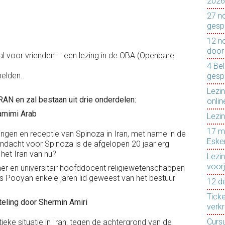
2026
27 n
gesp
12 n
door
al voor vrienden – een lezing in de OBA (Openbare
4 Bel
melden.
gesp
Lezi
RAN en zal bestaan uit drie onderdelen:
onlin
Tamimi Arab
Lezi
17 m
ngen en receptie van Spinoza in Iran, met name in de
Eske
andacht voor Spinoza is de afgelopen 20 jaar erg
 het Iran van nu?
Lezi
voor
r en universitair hoofddocent religie­wetenschappen
 is Pooyan enkele jaren lid geweest van het bestuur
12 d
Tick
teling door Shermin Amiri
verkr
Cursu
tieke situatie in Iran, tegen de achtergrond van de