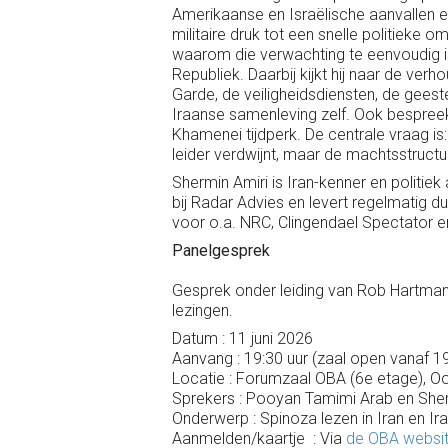
Amerikaanse en Israëlische aanvallen 
militaire druk tot een snelle politieke o
waarom die verwachting te eenvoudig is
Republiek. Daarbij kijkt hij naar de ver
Garde, de veiligheids­diensten, de gee
Iraanse samenleving zelf. Ook bespreekt
Khamenei tijdperk. De centrale vraag is
leider verdwijnt, maar de machts­structuu
Shermin Amiri is Iran-kenner en politiek
bij Radar Advies en levert regelmatig 
voor o.a. NRC, Clingendael Spectator 
Panelgesprek
Gesprek onder leiding van Rob Hartman
lezingen.
Datum : 11 juni 2026
Aanvang : 19:30 uur (zaal open vanaf 19
Locatie : Forumzaal OBA (6e etage),
Sprekers : Pooyan Tamimi Arab en Sher
Onderwerp : Spinoza lezen in Iran en Ira
Aanmelden/kaartje : Via
de OBA websi