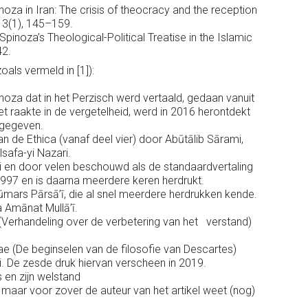
noza in Iran: The crisis of theocracy and the reception
 3(1), 145–159.
Spinoza’s Theological-Political Treatise in the Islamic
42.
als vermeld in [1]):
noza dat in het Perzisch werd vertaald, gedaan vanuit
t raakte in de vergetelheid, werd in 2016 herontdekt
itgegeven.
an de Ethica (vanaf deel vier) door Abūtālib Sārami,
alsafa-yi Nazari.
i en door velen beschouwd als de standaardvertaling
n 1997 en is daarna meerdere keren herdrukt.
ūmars Pārsā’ī, die al snel meerdere herdrukken kende.
a Amānat Mullā’ī.
(Verhandeling over de verbetering van het verstand)
ae (De beginselen van de filosofie van Descartes)
. De zesde druk hiervan verscheen in 2019.
en zijn welstand
, maar voor zover de auteur van het artikel weet (nog)