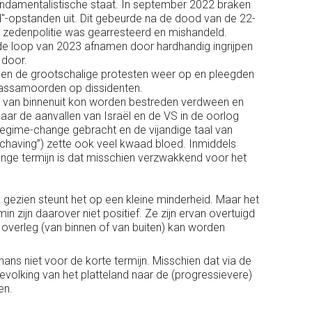
fundamentalistische staat. In september 2022 braken
d"-opstanden uit. Dit gebeurde na de dood van de 22-
e zedenpolitie was gearresteerd en mishandeld.
de loop van 2023 afnamen door hardhandig ingrijpen
 door.
den de grootschalige protesten weer op en pleegden
massamoorden op dissidenten.
van binnenuit kon worden bestreden verdween en
aar de aanvallen van Israël en de VS in de oorlog
 regime-change gebracht en de vijandige taal van
schaving”) zette ook veel kwaad bloed. Inmiddels
lange termijn is dat misschien verzwakkend voor het
iek gezien steunt het op een kleine minderheid. Maar het
 zijn daarover niet positief. Ze zijn ervan overtuigd
 overleg (van binnen of van buiten) kan worden
hans niet voor de korte termijn. Misschien dat via de
evolking van het platteland naar de (progressievere)
en.