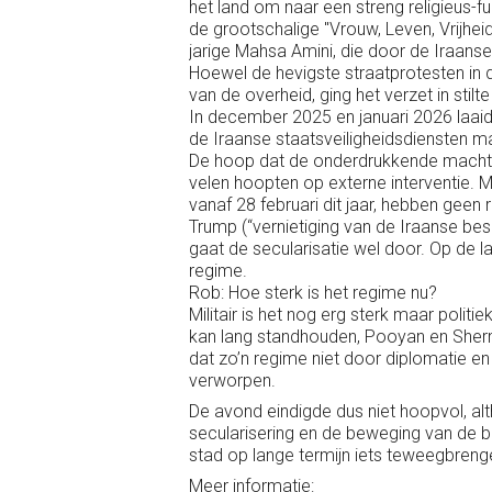
het land om naar een streng religieus-
de grootschalige "Vrouw, Leven, Vrijhei
jarige Mahsa Amini, die door de Iraans
Hoewel de hevigste straatprotesten in 
van de overheid, ging het verzet in stilte
In december 2025 en januari 2026 laai
de Iraanse staatsveiligheidsdiensten 
De hoop dat de onderdrukkende macht 
velen hoopten op externe interventie. M
vanaf 28 februari dit jaar, hebben geen
Trump (“vernietiging van de Iraanse be
gaat de secularisatie wel door. Op de 
regime.
Rob: Hoe sterk is het regime nu?
Militair is het nog erg sterk maar polit
kan lang standhouden, Pooyan en Shermin
dat zo’n regime niet door diplomatie en
verworpen.
De avond eindigde dus niet hoopvol, alt
secularisering en de beweging van de b
stad op lange termijn iets teweegbreng
Meer informatie: