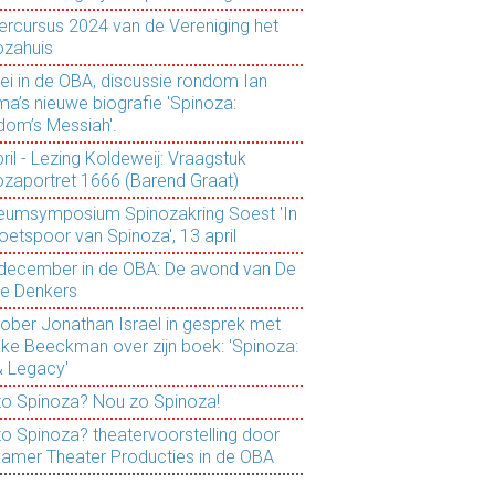
rcursus 2024 van de Vereniging het
ozahuis
ei in de OBA, discussie rondom Ian
a’s nieuwe biografie 'Spinoza:
dom’s Messiah'.
ril - Lezing Koldeweij: Vraagstuk
ozaportret 1666 (Barend Graat)
leumsymposium Spinozakring Soest 'In
oetspoor van Spinoza', 13 april
 7 december in de OBA: De avond van De
e Denkers
tober Jonathan Israel in gesprek met
eke Beeckman over zijn boek: 'Spinoza:
& Legacy'
o Spinoza? Nou zo Spinoza!
o Spinoza? theatervoorstelling door
kamer Theater Producties in de OBA