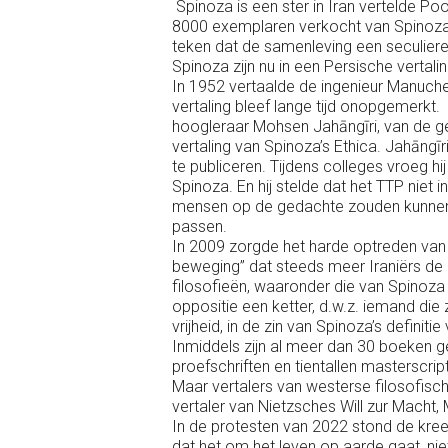
Spinoza is een ster in Iran vertelde 
8000 exemplaren verkocht van Spinoza’s
teken dat de samenleving een seculiere
Spinoza zijn nu in een Persische vertal
In 1952 vertaalde de ingenieur Manucheh
vertaling bleef lange tijd onopgemerkt
hoogleraar Mohsen Jahāngīri, van de ge
vertaling van Spinoza’s Ethica. Jahāngīr
te publiceren. Tijdens colleges vroeg h
Spinoza. En hij stelde dat het TTP ni
mensen op de gedachte zouden kunnen 
passen.
In 2009 zorgde het harde optreden van
beweging” dat steeds meer Iraniërs de
filosofieën, waaronder die van Spinoz
oppositie een ketter, d.w.z. iemand die 
vrijheid, in de zin van Spinoza’s definitie
Inmiddels zijn al meer dan 30 boeken ge
proefschriften en tientallen masterscrip
Maar vertalers van westerse filosofisch
vertaler van Nietzsches Will zur Macht,
In de protesten van 2022 stond de kreet
dat het om het leven op aarde gaat, nie