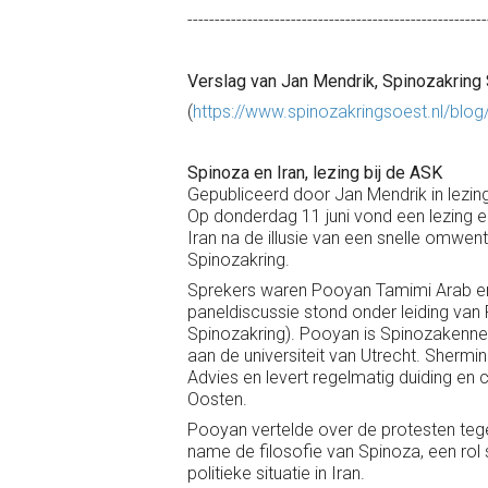
-------------------------------------------------------
Verslag van Jan Mendrik, Spinozakring 
(
https://www.spinozakringsoest.nl/blog
Spinoza en Iran, lezing bij de ASK
Gepubliceerd door Jan Mendrik in lezing
Op donderdag 11 juni vond een lezing en
Iran na de illusie van een snelle omwe
Spinozakring.
Sprekers waren Pooyan Tamimi Arab en 
paneldiscussie stond onder leiding v
Spinozakring). Pooyan is Spinozakenner
aan de universiteit van Utrecht. Shermi
Advies en levert regelmatig duiding en
Oosten.
Pooyan vertelde over de protesten tegen 
name de filosofie van Spinoza, een rol 
politieke situatie in Iran.